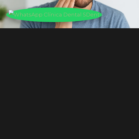
Diagnóstico completo: exploración clínica +
valoración de la ATM
Toma de impresiones digitales (escáner intraoral
sin pastas)
Diseño y fabricación de la férula a medida en
laboratorio de alta precisión
Prueba y ajustes en consulta (mismo día o
siguiente)
Controles periódicos gratuitos durante los
primeros meses