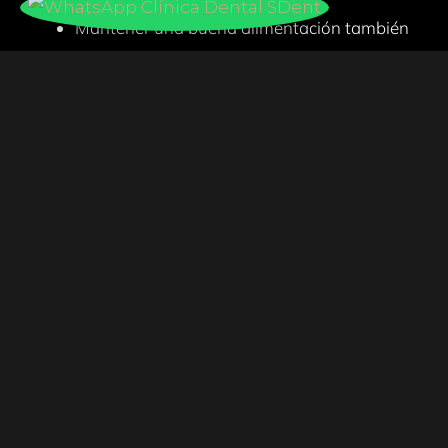
Mantener una buena alimentación también
nos ayudará a mantener una buena salud
bucal.
Calle Blas de Otero 11 Lakua Vitoria-Gasteiz
Contacto
Telefono: 945566351
Whatsapp: 640 717 102