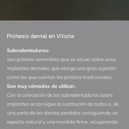
Prótesis dental en Vitoria
Sobredentaduras:
Son prótesis removibles que se sitúan sobre unos
implantes dentales, que otorga una gran sujeción
como las que cuentan las prótesis tradicionales.
Son muy cómodas de utilizar.
Con la colocación de las sobredentaduras sobre
implantes se consigue la sustitución de todos o, de
una parte de los dientes perdidos consiguiendo un
aspecto natural y una mordida firme, recuperando