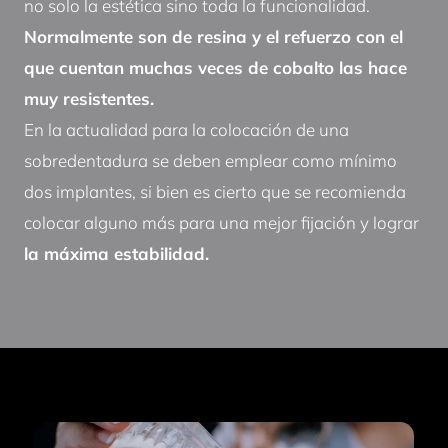
no solo la estética sino toda la funcionalidad.
Normalmente son de resina y el refuerzo con el
que cuentan muchas veces de cobalto las hace
muy resistentes.
En la actualidad para la colocación de una
sobredentadura se deben emplear como mínimo
dos implantes, si bien es cierto que se recomienda
colocar alguno más para una mejor fijación y lograr
la máxima estabilidad.