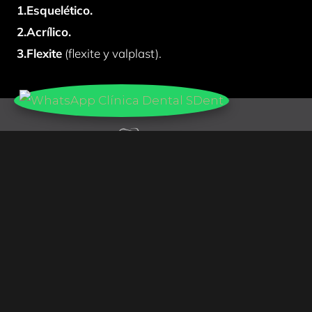
1.Esquelético.
2.Acrílico.
3.Flexite
(flexite y valplast).
Calle Blas de Otero 11 Lakua Vitoria-Gasteiz
Contacto
Telefono: 945566351
Whatsapp: 640 717 102
Email