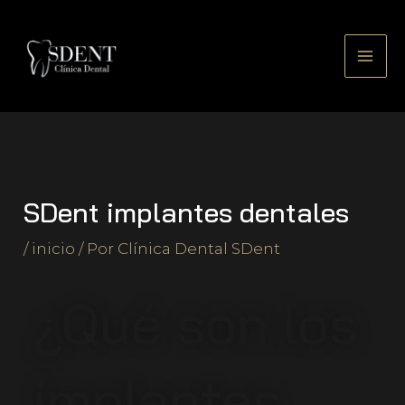
Ir
al
contenido
SDent implantes dentales
/
inicio
/ Por
Clínica Dental SDent
¿Qué son los
implantes